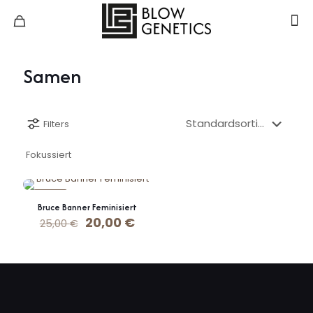
Samen
Filters
Fokussiert
-20%
Bruce Banner Feminisiert
Ursprünglicher
20,00
€
Aktueller
25,00
€
Preis
Preis
war:
ist:
25,00 €
20,00 €.