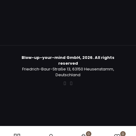
Blow-up-your-mind GmbH, 2026. All rights
reserved
Friedrich-Baur-Straße 13, 63150 Heusenstamm,
Deutschland
Nederlands
English
Deutsch
Español
0
0