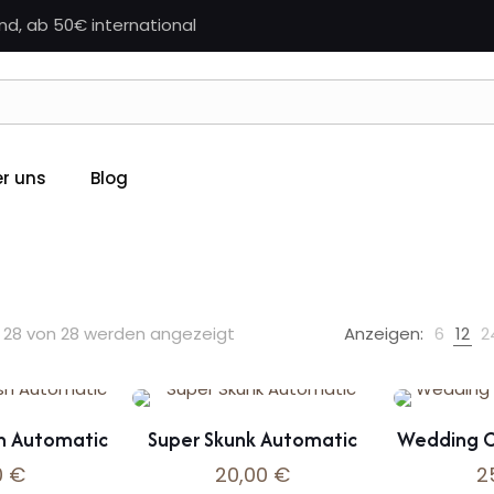
nd, ab 50€ international
sere Samen
r uns
Blog
– 28 von 28 werden angezeigt
Anzeigen:
6
12
2
h Automatic
Super Skunk Automatic
Wedding C
0
€
20,00
€
2