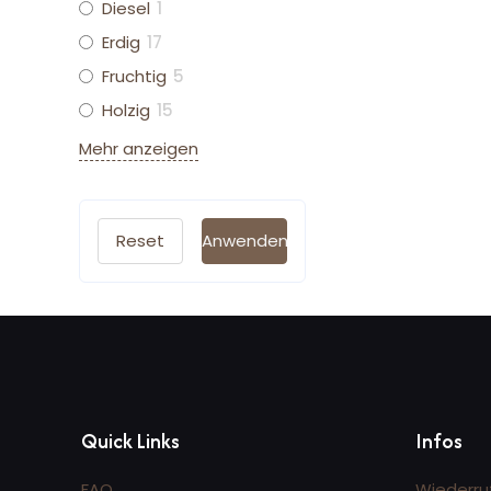
Diesel
1
Erdig
17
Fruchtig
5
Holzig
15
Mehr anzeigen
Reset
Anwenden
Quick Links
Infos
FAQ
Wiederru