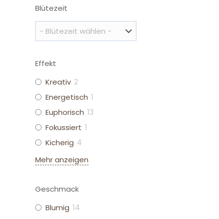
Blütezeit
Effekt
Kreativ
2
Energetisch
1
Euphorisch
13
Fokussiert
1
Kicherig
4
Mehr anzeigen
Geschmack
Blumig
14