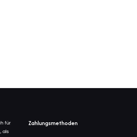
Zahlungsmethoden
h für
 als