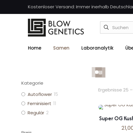
Kostenloser Versand: Immer inerhalb Deutschla
Un
Home
Samen
Laboranalytik
Übe
Kategorie
Ergebnisse 25 
Autoflower
15
Feminisiert
11
Regulär
2
Super OG Kus
21,0
Preis