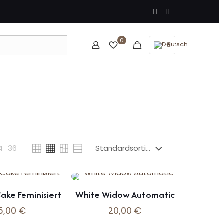
0
4
36
ake Feminisiert
White Widow Automatic
5,00
€
20,00
€